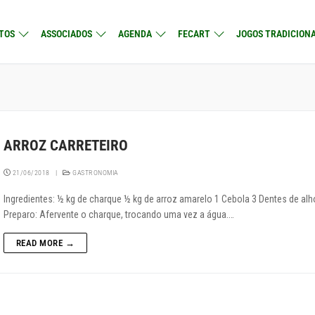
TOS
ASSOCIADOS
AGENDA
FECART
JOGOS TRADICIONA
ARROZ CARRETEIRO
21/06/2018
|
GASTRONOMIA
Ingredientes: ½ kg de charque ½ kg de arroz amarelo 1 Cebola 3 Dentes de alh
Preparo: Afervente o charque, trocando uma vez a água.…
READ MORE →