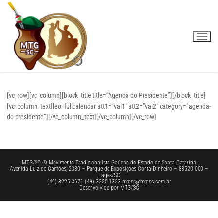
Pular
para
o
conteúdo
[vc_row][vc_column][block_title title=”Agenda do Presidente”][/block_title]
[vc_column_text][eo_fullcalendar att1=”val1″ att2=”val2″ category=”agenda-
do-presidente”][/vc_column_text][/vc_column][/vc_row]
MTG/SC ® Movimento Tradicionalista Gaúcho do Estado de Santa Catarina
Avenida Luiz de Camões, 2330 – Parque de Exposições Conta Dinheiro – 88520-000 –
Lages/SC
(49) 3225-3671 (49) 3225-1323 mtgsc@mtgsc.com.br
Desenvolvido por MTG/SC