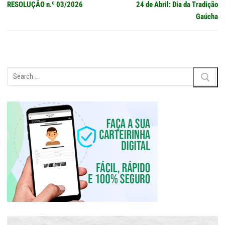
navigation
Previous
Next
RESOLUÇÃO n.º 03/2026
24 de Abril: Dia da Tradição
post:
post:
Gaúcha
Search
for: