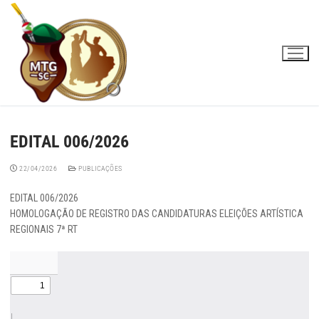
Skip
to
content
EDITAL 006/2026
22/04/2026
PUBLICAÇÕES
EDITAL 006/2026
HOMOLOGAÇÃO DE REGISTRO DAS CANDIDATURAS ELEIÇÕES ARTÍSTICA
REGIONAIS 7ª RT