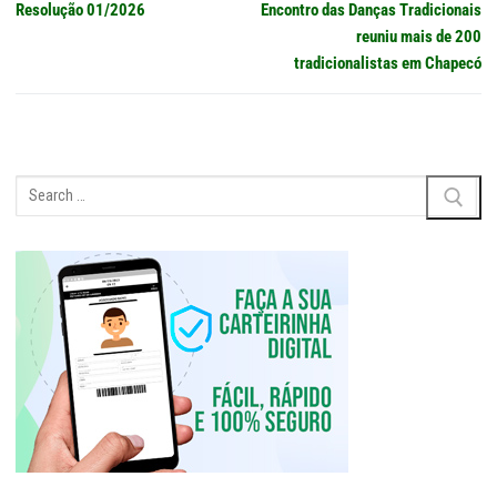
navigation
Previous
Next
Resolução 01/2026
Encontro das Danças Tradicionais
post:
post:
reuniu mais de 200
tradicionalistas em Chapecó
Search
for: