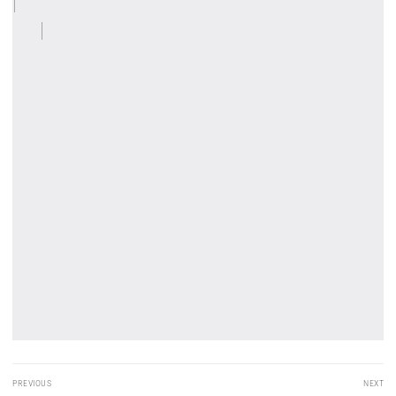
Post
PREVIOUS
NEXT