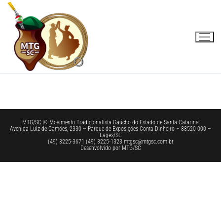
Pular
para
o
conteúdo
MTG/SC ® Movimento Tradicionalista Gaúcho do Estado de Santa Catarina
Avenida Luiz de Camões, 2330 – Parque de Exposições Conta Dinheiro – 88520-000 –
Lages/SC
(49) 3225-3671 (49) 3225-1323 mtgsc@mtgsc.com.br
Desenvolvido por MTG/SC