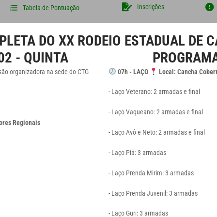
Inscrições
Tabela de Pontuação
ETA DO XX RODEIO ESTADUAL DE 
2 - QUINTA
PROGRAMAÇ
são organizadora na sede do CTG
07h - LAÇO
Local: Cancha Cober
- Laço Veterano:
2 armadas e final
- Laço Vaqueano:
2 armadas e final
ores Regionais
- Laço Avô e Neto:
2 armadas e final
- Laço Piá:
3 armadas
- Laço Prenda Mirim:
3 armadas
- Laço Prenda Juvenil:
3 armadas
- Laço Guri:
3 armadas