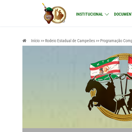
Pular
para
INSTITUCIONAL
DOCUMEN
o
conteúdo
Início >> Rodeio Estadual de Campeões >> Programação Comp