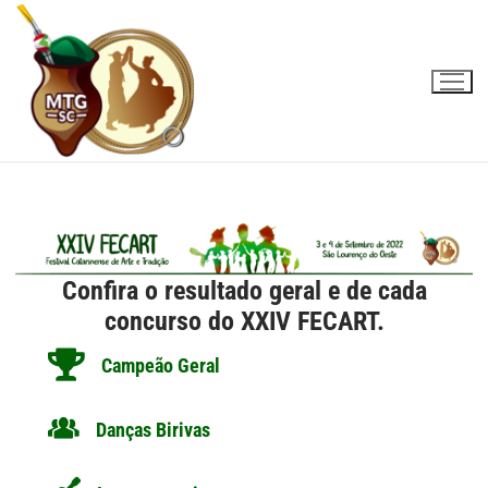
Pular
para
o
conteúdo
Confira o resultado geral e de cada
concurso do XXIV FECART.
Campeão Geral
Danças Birivas