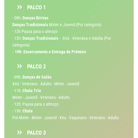
PALCO 1
- 08h:
Danças Birivas
Danças Tradicionais
Mirim e Juvenil (Por categoria)
- 12h Pausa para o almoço
- 13h:
Danças Tradicionais
– Xirú - Veterana e Adulta (Por
categoria)
- 19h: Encerramento e Entrega de Prêmios
PALCO 2
- 09h:
Danças de Salão
Xirú - Veterano - Adulto - Mirim - Juvenil
- 11h:
Chula Trio
Mirim - Juvenil - Veterano - Adulto
- 12h: Pausa para o almoço
- 13h:
Chula
Pré-Mirim - Mirim - Juvenil - Xiru - Vaqueano - Veterano - Adulto
PALCO 3