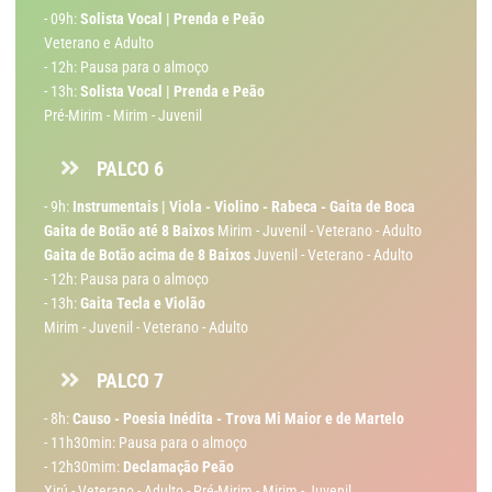
- 09h:
Solista Vocal | Prenda e Peão
Veterano e Adulto
- 12h: Pausa para o almoço
- 13h:
Solista Vocal | Prenda e Peão
Pré-Mirim - Mirim - Juvenil
PALCO 6
- 9h:
Instrumentais |
Viola - Violino - Rabeca - Gaita de Boca
Gaita de Botão até 8 Baixos
Mirim - Juvenil - Veterano - Adulto
Gaita de Botão acima de 8 Baixos
Juvenil - Veterano - Adulto
- 12h: Pausa para o almoço
- 13h:
Gaita Tecla e Violão
Mirim - Juvenil - Veterano - Adulto
PALCO 7
- 8h:
Causo - Poesia Inédita - Trova Mi Maior e de Martelo
- 11h30min: Pausa para o almoço
- 12h30mim:
Declamação Peão
Xirú - Veterano - Adulto - Pré-Mirim - Mirim - Juvenil