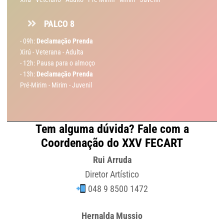
PALCO 8
- 09h:
Declamação Prenda
Xirú - Veterana - Adulta
- 12h: Pausa para o almoço
- 13h:
Declamação Prenda
Pré-Mirim - Mirim - Juvenil
Tem alguma dúvida? Fale com a
Coordenação do XXV FECART
Rui Arruda
Diretor Artístico
048 9 8500 1472
Hernalda Mussio