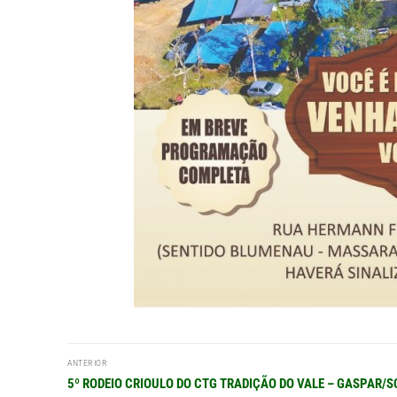
Navegação
ANTERIOR
de
Post
5º RODEIO CRIOULO DO CTG TRADIÇÃO DO VALE – GASPAR/S