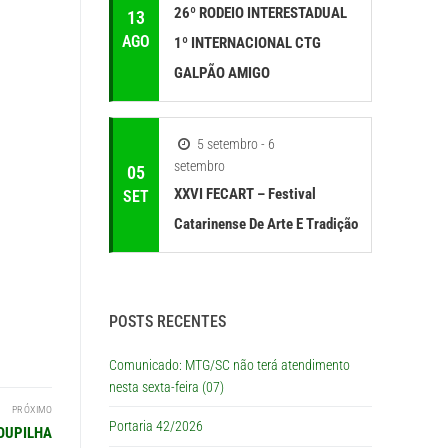
26º RODEIO INTERESTADUAL
13
AGO
1º INTERNACIONAL CTG
GALPÃO AMIGO
5 setembro - 6
setembro
05
XXVI FECART – Festival
SET
Catarinense De Arte E Tradição
POSTS RECENTES
Comunicado: MTG/SC não terá atendimento
nesta sexta-feira (07)
PRÓXIMO
Portaria 42/2026
ROUPILHA