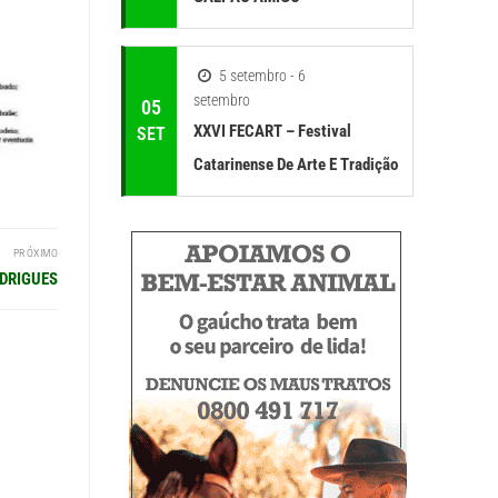
5 setembro - 6
setembro
05
XXVI FECART – Festival
SET
Catarinense De Arte E Tradição
PRÓXIMO
ODRIGUES