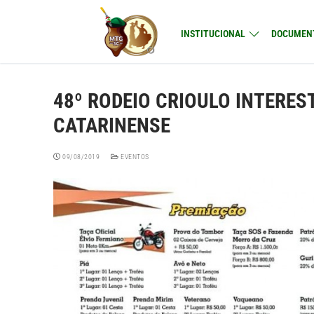
Pular
para
INSTITUCIONAL
DOCUMEN
o
conteúdo
48º RODEIO CRIOULO INTERE
CATARINENSE
09/08/2019
EVENTOS