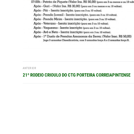
Navegação
ANTERIOR
de
Post
21º RODEIO CRIOULO DO CTG PORTEIRA CORREIAPINTENSE
anterior:
Post