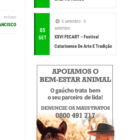
PRÓXIMO
5 setembro - 6
RANCISCO
setembro
05
XXVI FECART – Festival
SET
Catarinense De Arte E Tradição