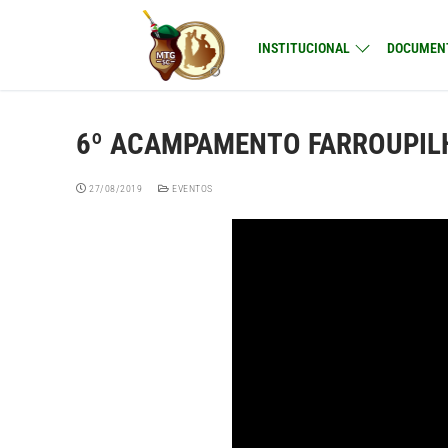
Pular
para
INSTITUCIONAL
DOCUMEN
o
conteúdo
6º ACAMPAMENTO FARROUPIL
27/08/2019
EVENTOS