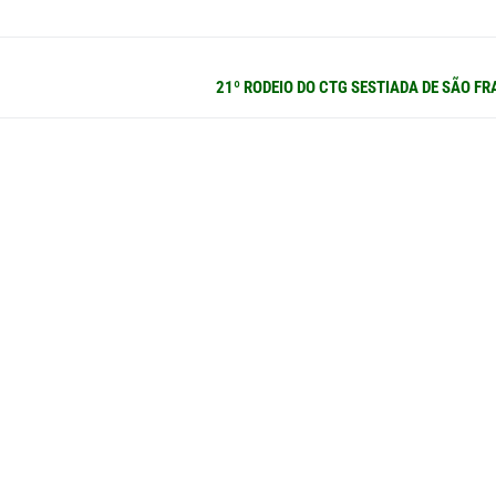
Próximo
21º RODEIO DO CTG SESTIADA DE SÃO F
post: