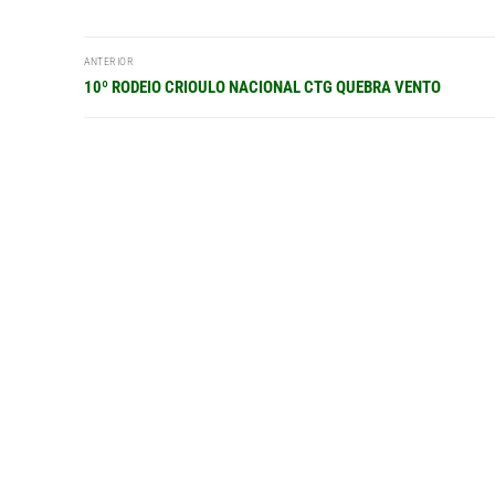
Navegação
ANTERIOR
de
Post
10º RODEIO CRIOULO NACIONAL CTG QUEBRA VENTO
anterior:
Post