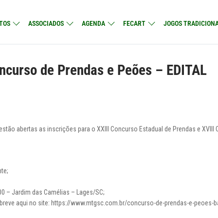
TOS
ASSOCIADOS
AGENDA
FECART
JOGOS TRADICIONA
oncurso de Prendas e Peões – EDITAL
 estão abertas as inscrições para o XXIII Concurso Estadual de Prendas e XVIII
nte;
700 – Jardim das Camélias – Lages/SC;
reve aqui no site: https://www.mtgsc.com.br/concurso-de-prendas-e-peoes-ba