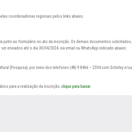
pelas coordenadorias regionais pelos links abaixo:
da junto ao formulário no ato da inscrição. Os demais documentos solicitados,
ser enviados até o dia 30/04/2024, via email ou WhatsApp indicado abaixo:
ral (Pesquisa), por meio dos telefones (48) 9 8466 – 2334 com Schirley e/ou
ários para a realização da inscrição,
clique para baixar.