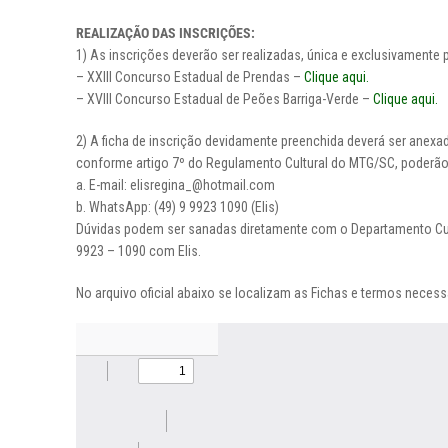
REALIZAÇÃO DAS INSCRIÇÕES:
1) As inscrições deverão ser realizadas, única e exclusivamente 
– XXIII Concurso Estadual de Prendas –
Clique aqui.
– XVIII Concurso Estadual de Peões Barriga-Verde –
Clique aqui.
2) A ficha de inscrição devidamente preenchida deverá ser anexa
conforme artigo 7º do Regulamento Cultural do MTG/SC, poderão 
a. E-mail: elisregina_@hotmail.com
b. WhatsApp: (49) 9 9923 1090 (Elis)
Dúvidas podem ser sanadas diretamente com o Departamento Cultu
9923 – 1090 com Elis.
No arquivo oficial abaixo se localizam as Fichas e termos necess