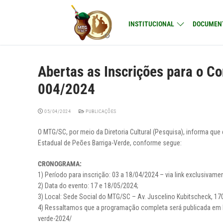
Pular
para
INSTITUCIONAL
DOCUMEN
o
conteúdo
Abertas as Inscrições para o C
004/2024
05/04/2024
PUBLICAÇÕES
O MTG/SC, por meio da Diretoria Cultural (Pesquisa), informa que
Estadual de Peões Barriga-Verde, conforme segue:
CRONOGRAMA:
1) Período para inscrição: 03 a 18/04/2024 – via link exclusivame
2) Data do evento: 17 e 18/05/2024;
3) Local: Sede Social do MTG/SC – Av. Juscelino Kubitscheck, 1
4) Ressaltamos que a programação completa será publicada em b
verde-2024/