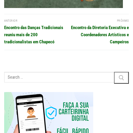
Navegação
ANTERIOR
PRÓXIMO
de
Post
Próximo
Encontro das Danças Tradicionais
Encontro da Diretoria Executiva e
Post
anterior:
post:
reuniu mais de 200
Coordenadores Artísticos e
tradicionalistas em Chapecó
Campeiros
Pesquisar
por: