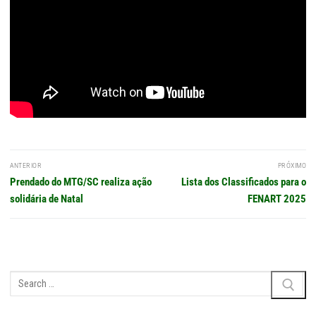
Navegação
ANTERIOR
PRÓXIMO
de
Post
Próximo
Prendado do MTG/SC realiza ação
Lista dos Classificados para o
Post
anterior:
post:
solidária de Natal
FENART 2025
Pesquisar
por: