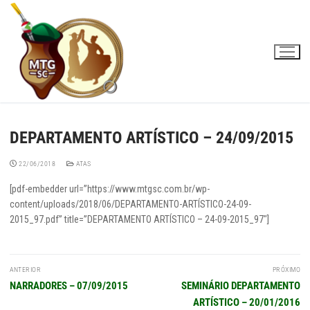
Pular
para
o
conteúdo
DEPARTAMENTO ARTÍSTICO – 24/09/2015
22/06/2018
ATAS
[pdf-embedder url=”https://www.mtgsc.com.br/wp-
content/uploads/2018/06/DEPARTAMENTO-ARTÍSTICO-24-09-
2015_97.pdf” title=”DEPARTAMENTO ARTÍSTICO – 24-09-2015_97″]
Navegação
ANTERIOR
PRÓXIMO
de
Post
Próximo
NARRADORES – 07/09/2015
SEMINÁRIO DEPARTAMENTO
Post
anterior:
post:
ARTÍSTICO – 20/01/2016