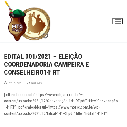
Pular
para
o
conteúdo
EDITAL 001/2021 – ELEIÇÃO
COORDENADORIA CAMPEIRA E
CONSELHEIRO14ªRT
09/12/2021
NOTÍCIAS
[pdf-embedder url=”https://www.mtgsc.com.br/wp-
content/uploads/2021/12/Convocação-14ª-RT.pdf” title=”Convocação
14ª RT”] [pdf-embedder url=”https://www.mtgsc.com.br/wp-
content/uploads/2021/12/Edital-14ª-RT.pdf” title=”Edital 14ª RT”]