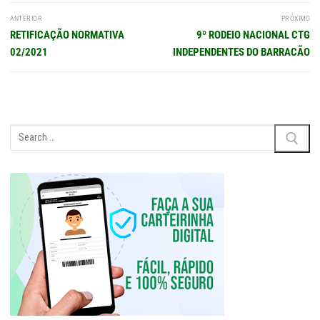
Navegação
ANTERIOR
PRÓXIMO
de
Post
Próximo
RETIFICAÇÃO NORMATIVA
9º RODEIO NACIONAL CTG
Post
anterior:
post:
02/2021
INDEPENDENTES DO BARRACÃO
Pesquisar
por: