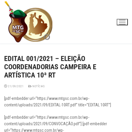
Pular
para
o
conteúdo
EDITAL 001/2021 – ELEIÇÃO
COORDENADORIAS CAMPEIRA E
ARTÍSTICA 10ª RT
21/09/2021
NOTÍCIAS
[pdf-embedder url=”https://www.mtgsc.com.br/wp-
content/uploads/2021/09/EDITAL-10RT.pdf” title=”EDITAL 10RT”]
[pdf-embedder url=”https://www.mtgsc.com.br/wp-
content/uploads/2021/09/CONVOCAÇÃO.pdf”] [pdf-embedder
url=”https://www.mtgsc.com.br/wp-