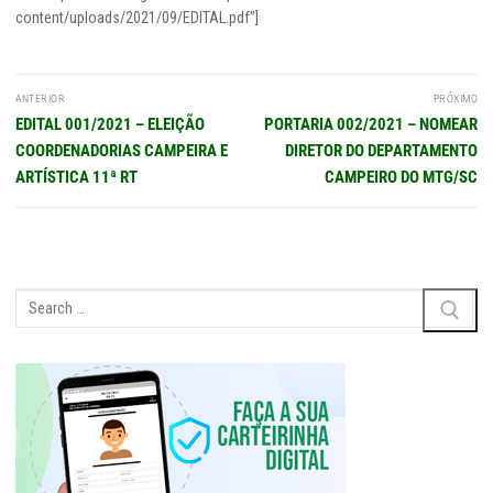
content/uploads/2021/09/EDITAL.pdf”]
Navegação
ANTERIOR
PRÓXIMO
de
Post
Próximo
EDITAL 001/2021 – ELEIÇÃO
PORTARIA 002/2021 – NOMEAR
Post
anterior:
post:
COORDENADORIAS CAMPEIRA E
DIRETOR DO DEPARTAMENTO
ARTÍSTICA 11ª RT
CAMPEIRO DO MTG/SC
Pesquisar
por: