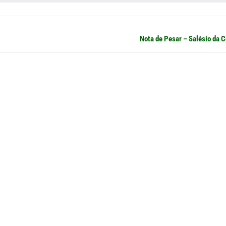
Próximo
Nota de Pesar – Salésio da 
post: