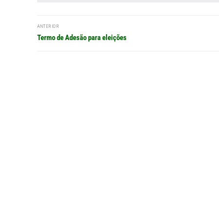
Navegação
ANTERIOR
de
Post
Termo de Adesão para eleições
anterior:
Post