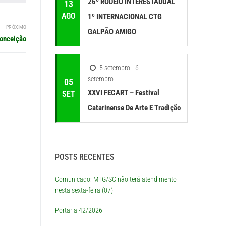
26º RODEIO INTERESTADUAL
13
AGO
1º INTERNACIONAL CTG
PRÓXIMO
GALPÃO AMIGO
Conceição
5 setembro - 6
setembro
05
XXVI FECART – Festival
SET
Catarinense De Arte E Tradição
POSTS RECENTES
Comunicado: MTG/SC não terá atendimento
nesta sexta-feira (07)
Portaria 42/2026