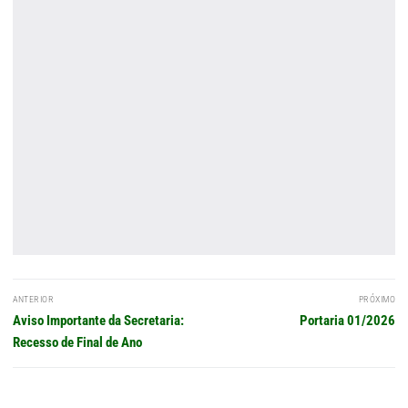
Navegação
ANTERIOR
PRÓXIMO
de
Post
Próximo
Aviso Importante da Secretaria:
Portaria 01/2026
Post
anterior:
post:
Recesso de Final de Ano