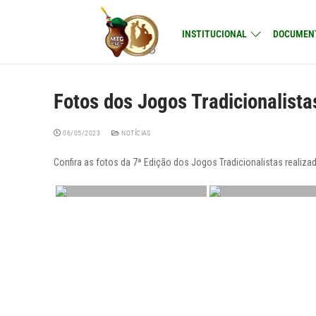
Pular
para
INSTITUCIONAL
DOCUMEN
o
conteúdo
Fotos dos Jogos Tradicionalista
06/05/2023
NOTÍCIAS
Confira as fotos da 7ª Edição dos Jogos Tradicionalistas realiz