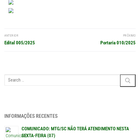
Navegação
ANTERIOR
PRÓXIMO
de
Post
Próximo
Edital 005/2025
Portaria 010/2025
Post
anterior:
post:
Pesquisar
por:
INFORMAÇÕES RECENTES
COMUNICADO: MTG/SC NÃO TERÁ ATENDIMENTO NESTA
SEXTA-FEIRA (07)