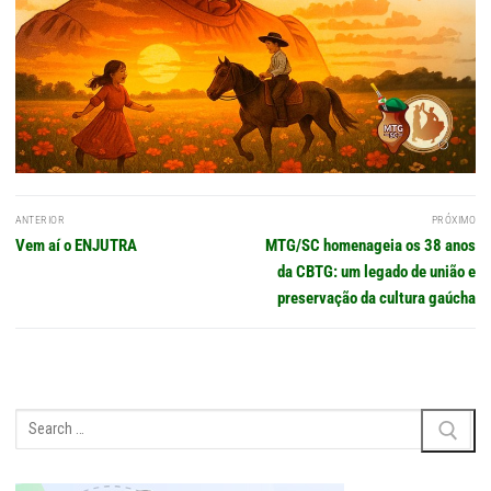
Navegação
ANTERIOR
PRÓXIMO
de
Post
Próximo
Vem aí o ENJUTRA
MTG/SC homenageia os 38 anos
Post
anterior:
post:
da CBTG: um legado de união e
preservação da cultura gaúcha
Pesquisar
por: