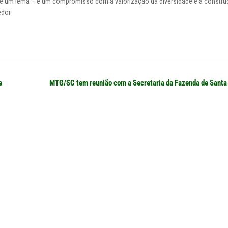
e um lema – é um compromisso com a valorização da diversidade e a constru
dor.
Próximo
e
MTG/SC tem reunião com a Secretaria da Fazenda de Santa
post: