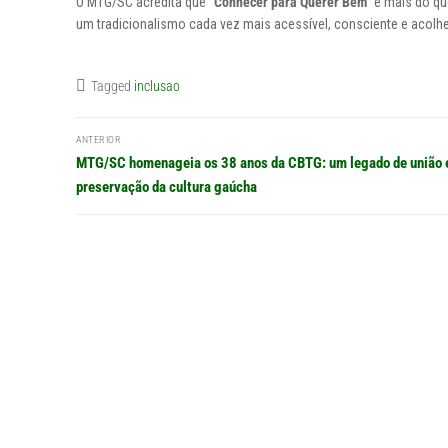
O MTG/SC acredita que
“Conhecer para Querer Bem”
é mais do qu
um tradicionalismo cada vez mais acessível, consciente e acolhe
Tagged
inclusao
Navegação
ANTERIOR
de
Post
MTG/SC homenageia os 38 anos da CBTG: um legado de união 
anterior:
preservação da cultura gaúcha
Post