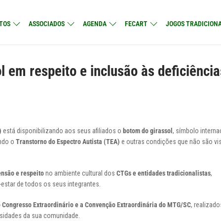
TOS
ASSOCIADOS
AGENDA
FECART
JOGOS TRADICIONA
 em respeito e inclusão às deficiência
)
está disponibilizando aos seus afiliados o
botom do girassol
, símbolo interna
indo o
Transtorno do Espectro Autista (TEA)
e outras condições que não são vis
nsão e respeito
no ambiente cultural dos
CTGs e entidades tradicionalistas
,
star de todos os seus integrantes.
 Congresso Extraordinário e a Convenção Extraordinária do MTG/SC
, realizad
essidades da sua comunidade.