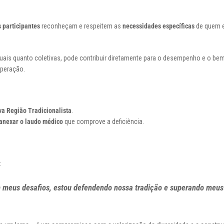
 participantes
reconheçam e respeitem as
necessidades específicas
de quem e
iduais quanto coletivas, pode contribuir diretamente para o desempenho e o be
operação.
va Região Tradicionalista
.
anexar o laudo médico
que comprove a deficiência.
:
 meus desafios, estou defendendo nossa tradição e superando meus