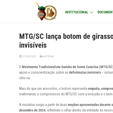
Pular
para
INSTITUCIONAL
DOCUMEN
o
conteúdo
MTG/SC lança botom de girassol
invisíveis
27/05/2025
NOTÍCIAS
O
Movimento Tradicionalista Gaúcho de Santa Catarina (MTG/SC
apoio e conscientização sobre as
deficiências invisíveis
– inclu
olho nu.
Mais do que um acessório, o botom representa
empatia, compree
reafirmando o compromisso do MTG/SC com a inclusão e o bem-e
A iniciativa surgiu a partir de duas
moções apresentadas durante o
dezembro de 2024
, refletindo o olhar atento da entidade às nec