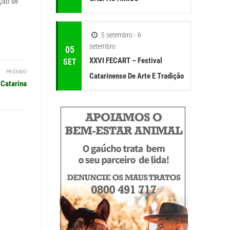
ção de
5 setembro - 6
setembro
05
XXVI FECART – Festival
SET
PRÓXIMO
Catarinense De Arte E Tradição
 Catarina