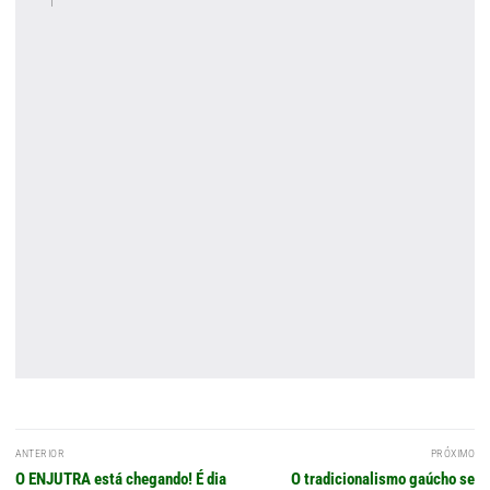
Navegação
ANTERIOR
PRÓXIMO
de
Post
Próximo
O ENJUTRA está chegando! É dia
O tradicionalismo gaúcho se