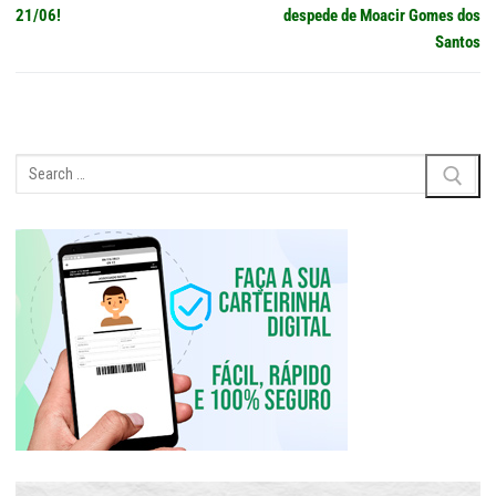
Post
anterior:
post:
21/06!
despede de Moacir Gomes dos
Santos
Pesquisar
por: