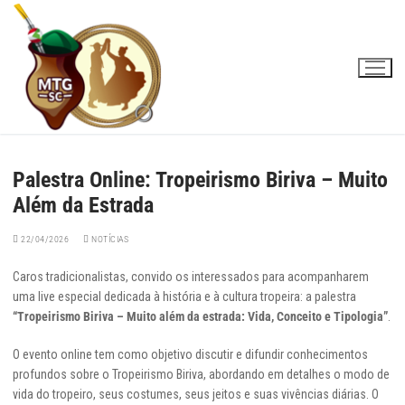
Pular
para
o
conteúdo
Palestra Online: Tropeirismo Biriva – Muito
Além da Estrada
22/04/2026
NOTÍCIAS
Caros tradicionalistas, convido os interessados para acompanharem
uma live especial dedicada à história e à cultura tropeira: a palestra
“Tropeirismo Biriva – Muito além da estrada: Vida, Conceito e Tipologia”
.
O evento online tem como objetivo discutir e difundir conhecimentos
profundos sobre o Tropeirismo Biriva, abordando em detalhes o modo de
vida do tropeiro, seus costumes, seus jeitos e suas vivências diárias. O