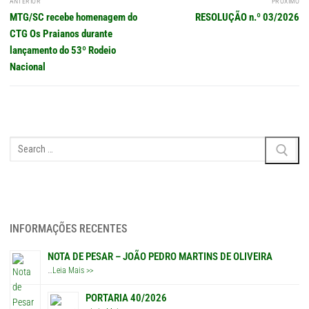
ANTERIOR
PRÓXIMO
de
Post
Próximo
MTG/SC recebe homenagem do
RESOLUÇÃO n.º 03/2026
Post
anterior:
post:
CTG Os Praianos durante
lançamento do 53º Rodeio
Nacional
Pesquisar
por:
INFORMAÇÕES RECENTES
NOTA DE PESAR – JOÃO PEDRO MARTINS DE OLIVEIRA
…
Leia Mais >>
PORTARIA 40/2026