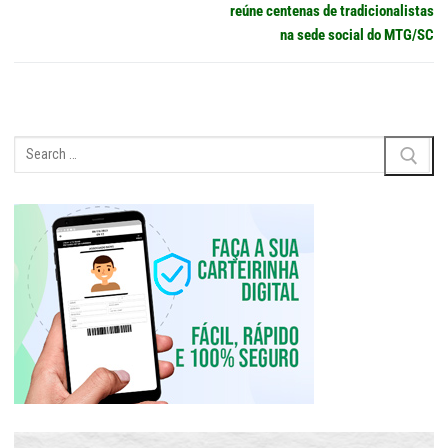
Post
anterior:
post:
reúne centenas de tradicionalistas
na sede social do MTG/SC
Pesquisar
por: