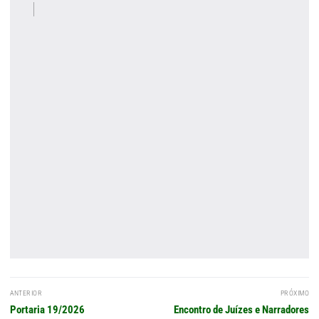
Navegação
ANTERIOR
PRÓXIMO
de
Post
Próximo
Portaria 19/2026
Encontro de Juízes e Narradores