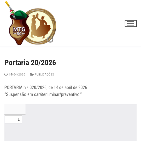
Pular
para
o
conteúdo
Portaria 20/2026
14/04/2026
PUBLICAÇÕES
PORTARIA n.º 020/2026, de 14 de abril de 2026.
“Suspensão em caráter liminar/preventivo.”