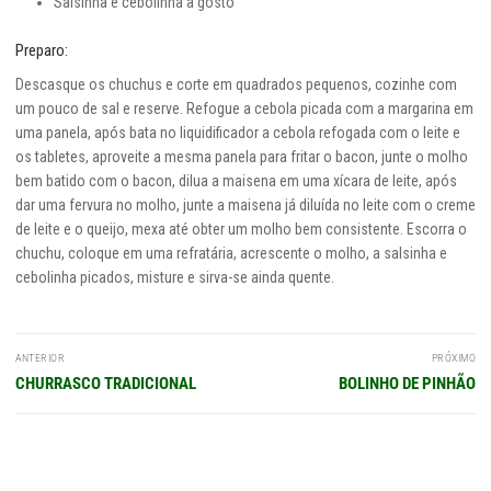
Salsinha e cebolinha a gosto
Preparo:
Descasque os chuchus e corte em quadrados pequenos, cozinhe com
um pouco de sal e reserve. Refogue a cebola picada com a margarina em
uma panela, após bata no liquidificador a cebola refogada com o leite e
os tabletes, aproveite a mesma panela para fritar o bacon, junte o molho
bem batido com o bacon, dilua a maisena em uma xícara de leite, após
dar uma fervura no molho, junte a maisena já diluída no leite com o creme
de leite e o queijo, mexa até obter um molho bem consistente. Escorra o
chuchu, coloque em uma refratária, acrescente o molho, a salsinha e
cebolinha picados, misture e sirva-se ainda quente.
Navegação
ANTERIOR
PRÓXIMO
de
Post
Próximo
CHURRASCO TRADICIONAL
BOLINHO DE PINHÃO
Post
anterior:
post: