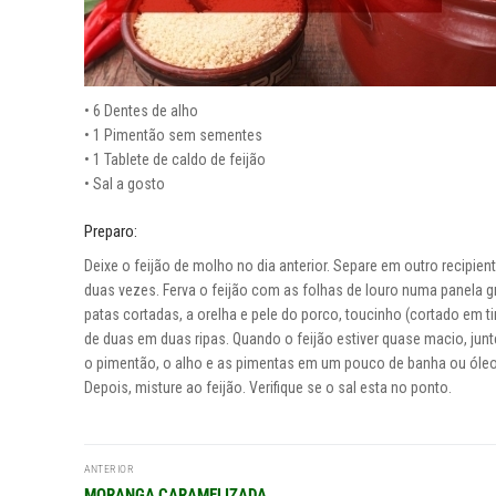
• 6 Dentes de alho
• 1 Pimentão sem sementes
• 1 Tablete de caldo de feijão
• Sal a gosto
Preparo:
Deixe o feijão de molho no dia anterior. Separe em outro recipien
duas vezes. Ferva o feijão com as folhas de louro numa panela g
patas cortadas, a orelha e pele do porco, toucinho (cortado em t
de duas em duas ripas. Quando o feijão estiver quase macio, junt
o pimentão, o alho e as pimentas em um pouco de banha ou óleo. 
Depois, misture ao feijão. Verifique se o sal esta no ponto.
Navegação
ANTERIOR
Post
MORANGA CARAMELIZADA