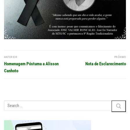
Navegação
ANTERIOR
PRÓXIMO
de
Post
Próximo
Homenagem Póstuma a Alisson
Nota de Esclarecimento
Post
anterior:
post:
Canhoto
Pesquisar
por: