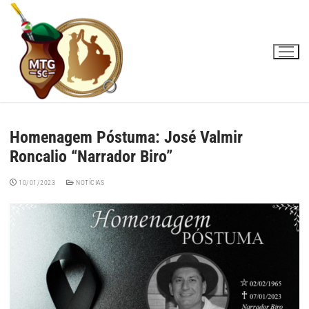
Pular
para
o
conteúdo
Homenagem Póstuma: José Valmir
Roncalio “Narrador Biro”
10/01/2023
NOTÍCIAS