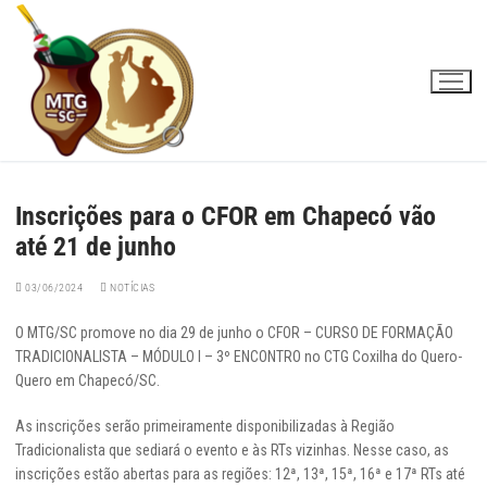
Pular
para
o
conteúdo
Inscrições para o CFOR em Chapecó vão
até 21 de junho
03/06/2024
NOTÍCIAS
O MTG/SC promove no dia 29 de junho o CFOR – CURSO DE FORMAÇÃO
TRADICIONALISTA – MÓDULO I – 3º ENCONTRO no CTG Coxilha do Quero-
Quero em Chapecó/SC.
As inscrições serão primeiramente disponibilizadas à Região
Tradicionalista que sediará o evento e às RTs vizinhas. Nesse caso, as
inscrições estão abertas para as regiões: 12ª, 13ª, 15ª, 16ª e 17ª RTs até