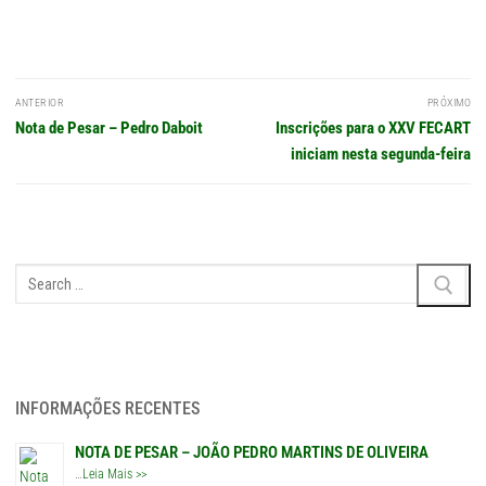
Navegação
ANTERIOR
PRÓXIMO
de
Post
Próximo
Nota de Pesar – Pedro Daboit
Inscrições para o XXV FECART
Post
anterior:
post:
iniciam nesta segunda-feira
Pesquisar
por:
INFORMAÇÕES RECENTES
NOTA DE PESAR – JOÃO PEDRO MARTINS DE OLIVEIRA
…
Leia Mais >>