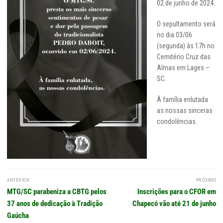
02 de junho de 2024.
O sepultamento será
no dia 03/06
(segunda) às 17h no
Cemitério Cruz das
Almas em Lages –
SC.
À família enlutada
as nossas sinceras
condolências.
Navegação
ANTERIOR
PRÓXIMO
de
Post
Próximo
MTG/SC parabeniza a CBTG pelos
Inscrições para o CFOR em
Post
anterior:
post:
37 anos de dedicação à Tradição
Chapecó vão até 21 de junho
Gaúcha