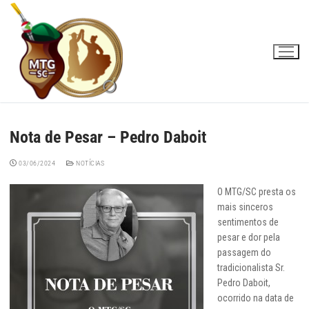
Pular
para
o
conteúdo
Nota de Pesar – Pedro Daboit
03/06/2024
NOTÍCIAS
O MTG/SC presta os
mais sinceros
sentimentos de
pesar e dor pela
passagem do
tradicionalista Sr.
Pedro Daboit,
ocorrido na data de