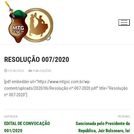
Pular
para
o
conteúdo
RESOLUÇÃO 007/2020
25/06/2020
PUBLICAÇÕES
[pdf-embedder url=”https://www.mtgsc.com.br/wp-
content/uploads/2020/06/Resolução-nº-007-2020.pdf” title=”Resolução
nº 007-2020″]
Navegação
ANTERIOR
PRÓXIMO
de
Post
Próximo
EDITAL DE CONVOCAÇÃO
Sancionada pelo Presidente da
Post
anterior:
post:
001/2020
República, Jair Bolsonaro, lei